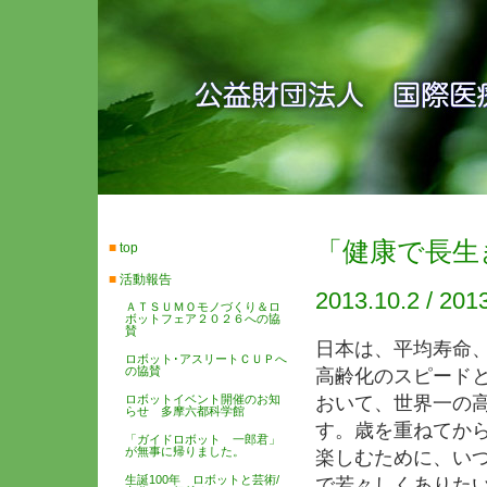
「健康で長生
■
top
■
活動報告
2013.10.2 / 2013
ＡＴＳＵＭＯモノづくり＆ロ
ボットフェア２０２６への協
賛
日本は、平均寿命
ロボット･アスリートＣＵＰへ
の協賛
高齢化のスピード
ロボットイベント開催のお知
おいて、世界一の
らせ 多摩六都科学館
す。歳を重ねてか
「ガイドロボット 一郎君」
が無事に帰りました。
楽しむために、い
生誕100年 ロボットと芸術/
で若々しくありた