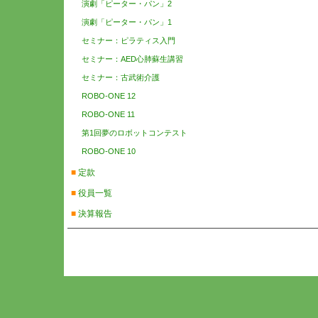
演劇「ピーター・パン」2
演劇「ピーター・パン」1
セミナー：ピラティス入門
セミナー：AED心肺蘇生講習
セミナー：古武術介護
ROBO-ONE 12
ROBO-ONE 11
第1回夢のロボットコンテスト
ROBO-ONE 10
■
定款
■
役員一覧
■
決算報告