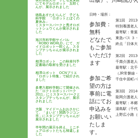
出版）、川嶋流が
長野県佐久市 子ども未来館
にてモデルロボット 五郎く
んが、展示されました
日時・場所：
徳島あすたむらんど 子ども
科学館 「ロボットとぼくの
第1回 201
夏休み」
参加費：
ミスタースパークと秀才ロボ
特別養護老人
ットシュウくんが展示されま
無料
した
最寄駅：青葉
東急バス ３
どなたで
旭川市科学館サイパル
「ROBO WORLD」にて、ガ
終点「日体大
もご参加
イドロボット一郎くん、スタ
ンプテッちゃんが展示されま
した
いただけ
第2回 201
相澤ロボット この秋発刊予
千壽介護老人
ます
定書籍の取材を受けました
最寄駅：北千
相澤ロボット OCNブリエ
（JR常磐線
「ロボット特集」で紹介され
参加ご希
千住中居町バ
ました
望の方は
多摩六都科学館にて開催され
た「ロクトロボットパーク
第3回 201
事前に電
2011」にミスタースパークと
龍岡介護老人
スタンプテッちゃんが、展示
話にてお
されました
最寄駅：本郷
申込みを
湯島駅（千代
大阪 マイドームおおさかに
て、「まいど！関西ラジコン
上野広小路（
お願いい
市」にスタンプテッちゃんが
展示されました
たしま
半年間の展示を終え、ミニチ
ュアロボットたちも帰還しま
す。
した