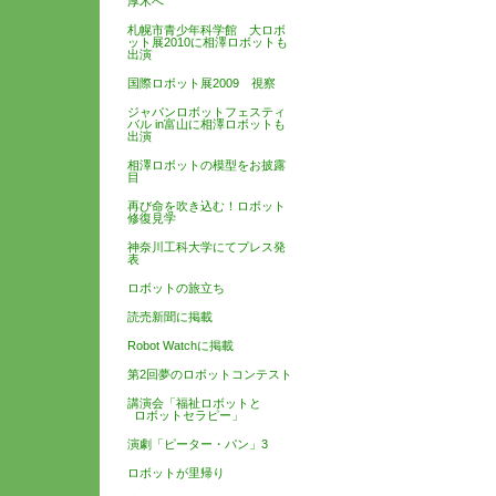
厚木へ
札幌市青少年科学館 大ロボ
ット展2010に相澤ロボットも
出演
国際ロボット展2009 視察
ジャパンロボットフェスティ
バル in富山に相澤ロボットも
出演
相澤ロボットの模型をお披露
目
再び命を吹き込む！ロボット
修復見学
神奈川工科大学にてプレス発
表
ロボットの旅立ち
読売新聞に掲載
Robot Watchに掲載
第2回夢のロボットコンテスト
講演会「福祉ロボットと
ロボットセラピー」
演劇「ピーター・パン」3
ロボットが里帰り